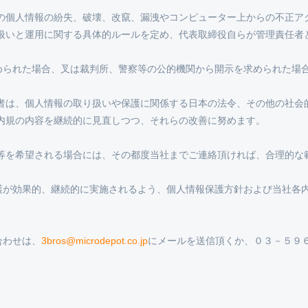
その個人情報の紛失、破壊、改竄、漏洩やコンピューター上からの不正ア
り扱いと運用に関する具体的ルールを定め、代表取締役自らが管理責任者
められた場合、叉は裁判所、警察等の公的機関から開示を求められた場
係者は、個人情報の取り扱いや保護に関係する日本の法令、その他の社会
内規の内容を継続的に見直しつつ、それらの改善に努めます。
正等を希望される場合には、その都度当社までご連絡頂ければ、合理的な
護が効果的、継続的に実施されるよう、個人情報保護方針および当社各
合わせは、
3bros@microdepot.co.jp
にメールを送信頂くか、０３－５９